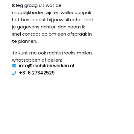
Ik leg graag uit wat de
mogelijkheden zijn en welke aanpak
het beste past bij jouw situatie. Laat
je gegevens achter, dan neem ik
snel contact op om een afspraak in
te plannen.
i
Je kunt me ook rechtstreeks mailen,
l
whatsappen of bellen:
info@rschilderwerken.nl
i
+31 6 27342529
l
r
i
t
r
i