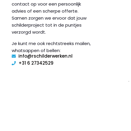
contact op voor een persoonlijk
advies of een scherpe offerte.
Samen zorgen we ervoor dat jouw
schilderproject tot in de puntjes
i
verzorgd wordt.
l
Je kunt me ook rechtstreeks mailen,
i
whatsappen of bellen:
l
info@rschilderwerken.nl
+31 6 27342529
r
i
t
r
i